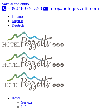
Salta al contenuto
+390463751358
info@hotelpezzotti.com
Italiano
English
Deutsch
Hotel
Servizi
Info