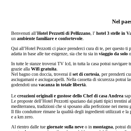
Nel paes
Benvenuti all’
Hotel Pezzotti di Pellizzano
, l’
hotel 3 stelle in V
un
ambiente familiare e confortevole
.
Qui all’Hotel Pezzotti ci piace prenderci cura di te, per questo t
adatta in base alle tue esigenze, sia che tu sia in
viaggio da solo
o
In tutte le stanze troverai TV lcd, in tutta la casa potrai navigare 
grazie alla
Wifi gratuita
.
Nel bagno con doccia, troverai il
set di cortesia
, per prenderti cu
asciugamani e asciugacapelli. Nella cassetta di sicurezza potrai las
godendoti una
vacanza in
totale libertà
.
Le
creazioni originali e gustose dello Chef di casa Andrea
sapr
Le proposte dell’Hotel Pezzotti spaziano dai piatti tipici trentini 
mediterranea, tradizioni che si sposano alla perfezione nei menu
Il filo conduttore rimane la qualità degli ingredienti utilizzati e la
e a km zero.
Al rientro dalle tue
giornate sulla neve
o in
montagna
, potrai d