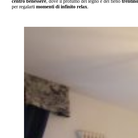
centro benessere
, dove il profumo del legno e del fieno
trentin
per regalarti
momenti di
infinito relax
.