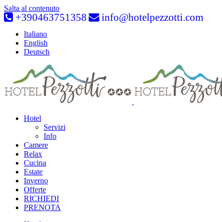
Salta al contenuto
+390463751358
info@hotelpezzotti.com
Italiano
English
Deutsch
Hotel
Servizi
Info
Camere
Relax
Cucina
Estate
Inverno
Offerte
RICHIEDI
PRENOTA