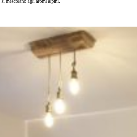
o
si mescolano agli aromi alpini,