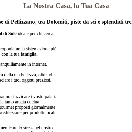
La Nostra Casa, la Tua Casa
e di Pellizzano, tra Dolomiti, piste da sci e splendidi 
al di Sole
ideale per chi cerca
i proponiamo la sistemazione più
 con la tua
famiglia
.
tranquillamente in internet,
ra della tua bellezza, oltre ad
ciare i tuoi oggetti preziosi,
anno stuzzicare i vostri palati.
alla tanto amata cucina
 gourmet proposti giornalmente.
 predilezione per prodotti locali
imenticare lo stress nel nostro