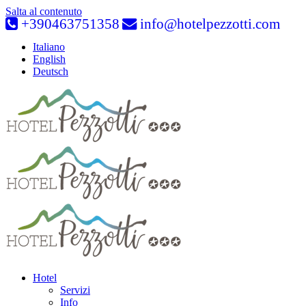
Salta al contenuto
+390463751358
info@hotelpezzotti.com
Italiano
English
Deutsch
Hotel
Servizi
Info