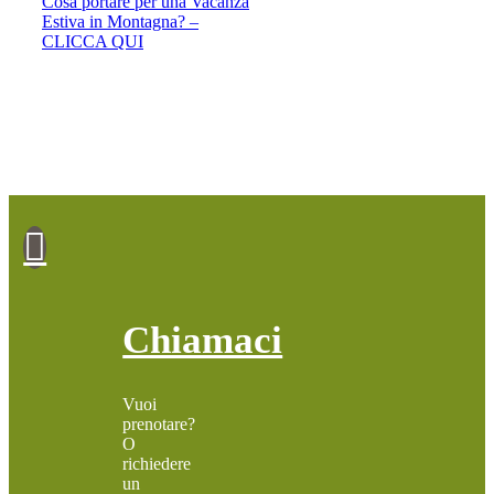
Cosa portare per una Vacanza
Estiva in Montagna? –
CLICCA QUI
Chiamaci
Vuoi
prenotare?
O
richiedere
un