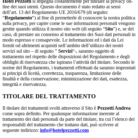
Hotel Pezzotti
si impegna costantemente per tutelare la privacy on-
line dei suoi utenti. Questo documento è stato redatto ai sensi
dell’art. 13 del Regolamento UE 2016/679 (di seguito:
“
Regolamento
“) al fine di permetterle di conoscere la nostra politica
sulla privacy, per capire come le sue informazioni personali vengono
gestite quando utilizza il nostro sito web (di seguito “
Sito
”) e, se del
caso, di prestare un consenso al trattamento dei Suoi dati personali in
modo espresso e consapevole. Le informazioni ed i dati da Lei
forniti od altrimenti acquisiti nell’ambito dell’utilizzo dei nostri
servizi sul sito – di seguito ”
Servizi
“-, saranno oggetto di
trattamento nel rispetto delle disposizioni del Regolamento e degli
obblighi di riservatezza che ispirano l’attività del titolare. Secondo le
norme del Regolamento, i trattamenti effettuati da saranno improntati
ai principi di liceità, correttezza, trasparenza, limitazione delle
finalità e della conservazione, minimizzazione dei dati, esattezza,
integrità e riservatezza.
TITOLARE DEL TRATTAMENTO
Il titolare dei trattamenti svolti attraverso il Sito è
Pezzotti Andrea
come sopra definito. Per qualunque informazione inerente al
trattamento dei dati personali da parte del titolare, tra cui l’elenco dei
responsabili del trattamento che trattano dati, può scrivere al
seguente indirizzo:
info@hotelpezzotti.com