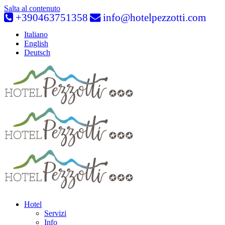
Salta al contenuto
+390463751358
info@hotelpezzotti.com
Italiano
English
Deutsch
Hotel
Servizi
Info