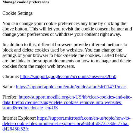
Manage cookie preferences
Cookie Settings
You can change your cookie preferences any time by clicking the
above button. This will let you revisit the cookie consent banner and
change your preferences or withdraw your consent right away.
In addition to this, different browsers provide different methods to
block and delete cookies used by websites. You can change the
settings of your browser to block/delete the cookies. Listed below
are the links to the support documents on how to manage and delete
cookies from the major web browsers.
Chrome:
https://support.google.com/accounts/answer/32050
Safari:
https://support.apple.com/en-in/guide/safari/sfri11471/mac
Firefox:
https://support.mozilla.org/en-US/kb/clear-cookies-and-site-
data-firefox?redirectslug=delete-cookies-remove-info-websites-
stored&redirectlocale=en-US
Internet Explorer:
https://support.microsoft.com/en-us/topic/how-to-
delete-cookie-files-in-internet-explorer-bca9446f-d873-78de-77ba-
d42645fa52fc