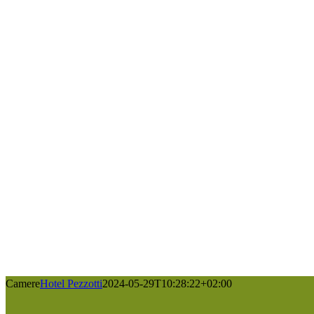
Camere
Hotel Pezzotti
2024-05-29T10:28:22+02:00