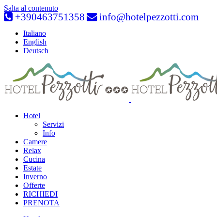
Salta al contenuto
+390463751358
info@hotelpezzotti.com
Italiano
English
Deutsch
Hotel
Servizi
Info
Camere
Relax
Cucina
Estate
Inverno
Offerte
RICHIEDI
PRENOTA