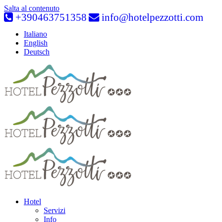
Salta al contenuto
+390463751358
info@hotelpezzotti.com
Italiano
English
Deutsch
Hotel
Servizi
Info