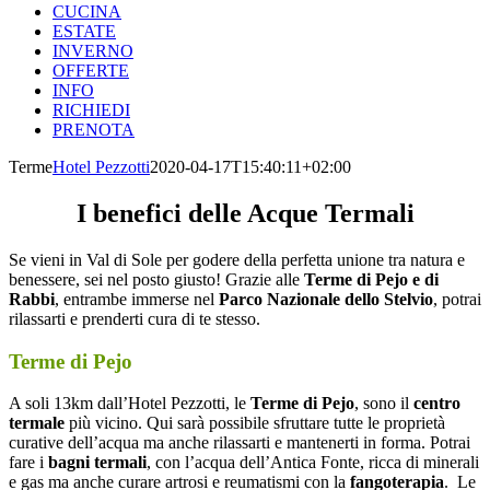
CUCINA
ESTATE
INVERNO
OFFERTE
INFO
RICHIEDI
PRENOTA
Terme
Hotel Pezzotti
2020-04-17T15:40:11+02:00
I benefici delle Acque Termali
Se vieni in Val di Sole per godere della perfetta unione tra natura e
benessere, sei nel posto giusto! Grazie alle
Terme di Pejo e di
Rabbi
, entrambe immerse nel
Parco Nazionale dello Stelvio
, potrai
rilassarti e prenderti cura di te stesso.
Terme di Pejo
A soli 13km dall’Hotel Pezzotti, le
Terme di Pejo
, sono il
centro
termale
più vicino. Qui sarà possibile sfruttare tutte le proprietà
curative dell’acqua ma anche rilassarti e mantenerti in forma. Potrai
fare i
bagni termali
, con l’acqua dell’Antica Fonte, ricca di minerali
e gas ma anche curare artrosi e reumatismi con la
fangoterapia
. Le