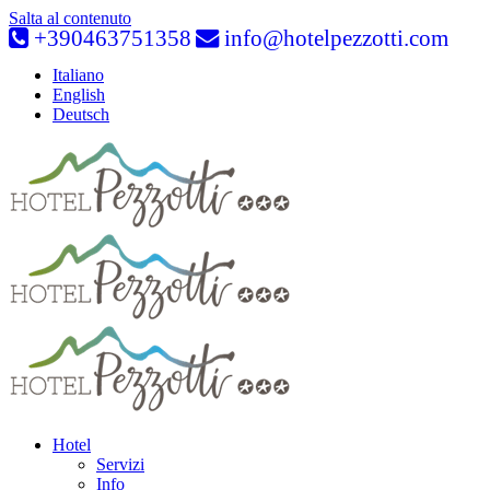
Salta al contenuto
+390463751358
info@hotelpezzotti.com
Italiano
English
Deutsch
Hotel
Servizi
Info